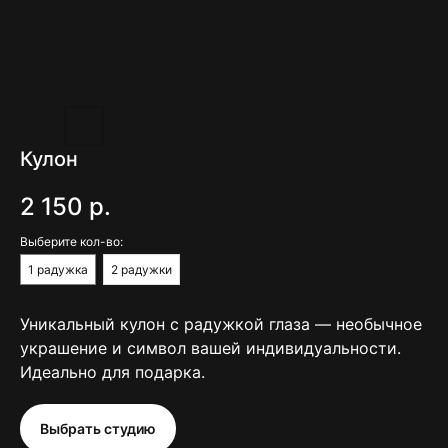
Кулон
2 150
р.
Выберите кол-во:
1 радужка
2 радужки
Уникальный кулон с радужкой глаза — необычное
украшение и символ вашей индивидуальности.
Идеально для подарка.
11\
( контакты )
Свяжитесь с нами —
Выбрать студию
и удивите себя или