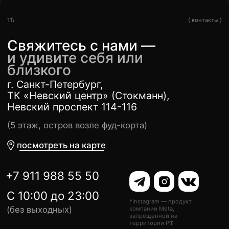
ИП Задорожный А.А.
Пользовательское
ОГРНИП
соглашение
317272400018428
Политика конфиденциальности
Автор сайта