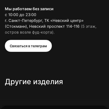
Мы работаем без записи
с 10:00 до 23:00
г. Санкт-Петербург, ТК «Невский центр»
11\
( контакты )
(Стокманн), Невский проспект 114-116
(5 этаж,
Свяжитесь с нами —
остров возле фуд-корта).
и удивите себя или
близкого
г. Санкт-Петербург,
Связаться в телеграм
ТК «Невский центр» (Стокманн),
Невский проспект 114-116
(5 этаж, остров возле фуд-корта)
посмотреть на карте
+7 911 988 55 50
Другие изделия
С 10:00 до 23:00
*Instagram — продукт
(без выходных)
компании Meta,
запрещенной на
территории РФ
ОКОТЕКА